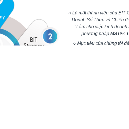
○ Là một thành viên của BIT 
Doanh Số Thực và Chiến đư
"Làm cho việc kinh doanh 
phương pháp
MST®: Tư
○ Mục tiêu của chúng tôi đ
Doanh Số Thực & Chiến số 1 ở
to
○ Tiêu chí hoạt động của B
hài lòng và hiệu quả mà kiế
Group mang
Tại BIT Academy chúng tô
sâu về tư duy, kỹ năng c
dựng hệ thống kinh doanh 
đổi s