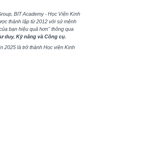
Group, BIT Academy - Học Viện Kinh
ợc thành lập từ 2012 với sứ mệnh
của bạn hiệu quả hơn" thông qua
 duy, Kỹ năng và Công cụ.
ến 2025 là trở thành Học viện Kinh
 Việt Nam với hệ thống trải dài trên
àn quốc.
IT Academy được đo lường bằng sự
n thức, kỹ năng và công cụ của BIT
 lại cho học viên
i có hơn 20 khóa đào tạo chuyên
ung với bộ công cụ giúp bạn xây
online, kinh doanh số và chuyển
ố hiệu quả!